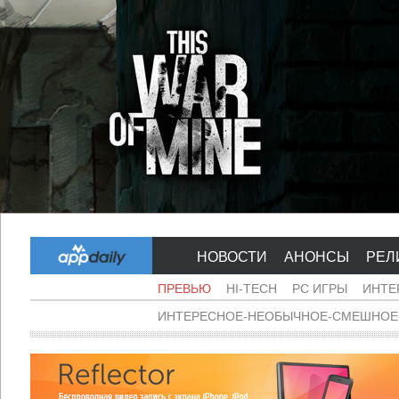
НОВОСТИ
АНОНСЫ
РЕЛ
ПРЕВЬЮ
HI-TECH
PC ИГРЫ
ИНТЕ
ИНТЕРЕСНОЕ-НЕОБЫЧНОЕ-СМЕШНОЕ-