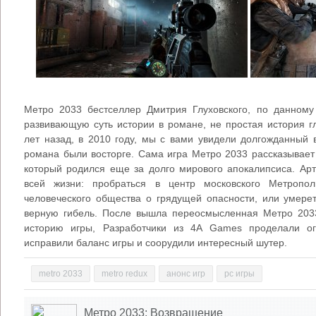
Метро 2033 бестселлер Дмитрия Глуховского, по данному
развивающую суть истории в романе, не простая история г
лет назад, в 2010 году, мы с вами увидели долгожданный
романа были восторге. Сама игра Метро 2033 рассказывает
который родился еще за долго мирового апокалипсиса. А
всей жизни: пробраться в центр московского Метропол
человеческого общества о грядущей опасности, или умере
верную гибель. После вышла переосмысленная Метро 20
историю игры, Разработчики из 4A Games проделали о
исправили баланс игры и соорудили интересный шутер.
metro 2033
metro redux
анонс игр
pc игры
Метро 2033: Возвращение