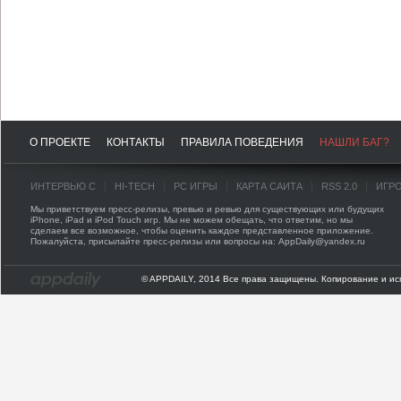
О ПРОЕКТЕ
КОНТАКТЫ
ПРАВИЛА ПОВЕДЕНИЯ
НАШЛИ БАГ?
ИНТЕРВЬЮ С
HI-TECH
PC ИГРЫ
КАРТА САЙТА
RSS 2.0
ИГР
Мы приветствуем пресс-релизы, превью и ревью для существующих или будущих
iPhone, iPad и iPod Touch игр. Мы не можем обещать, что ответим, но мы
сделаем все возможное, чтобы оценить каждое представленное приложение.
Пожалуйста, присылайте пресс-релизы или вопросы на: AppDaily@yandex.ru
© APPDAILY, 2014 Все права защищены. Копирование и ис