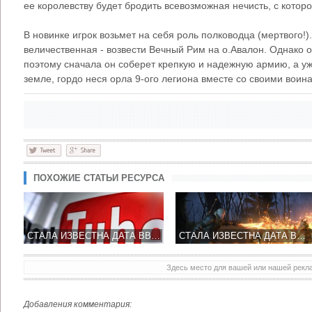
ее королевству будет бродить всевозможная нечисть, с которо
В новинке игрок возьмет на себя роль полководца (мертвого!).
величественная - возвести Вечный Рим на о.Авалон. Однако 
поэтому сначала он соберет крепкую и надежную армию, а уж
земле, гордо неся орла 9-ого легиона вместе со своими воин
ПОХОЖИЕ СТАТЬИ РЕСУРСА
СТАЛА ИЗВЕСТНА ДАТА ВВЕДЕНИЯ ПЛАТНОЙ ПОДПИСКИ НА ЮТУБ
СТАЛА ИЗВЕСТНА ДАТА ВЫХОДА WITCHER 4
Здесь место для вашей или нашей рек
Добавления комментария: