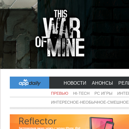
НОВОСТИ
АНОНСЫ
РЕЛ
ПРЕВЬЮ
HI-TECH
PC ИГРЫ
ИНТЕ
ИНТЕРЕСНОЕ-НЕОБЫЧНОЕ-СМЕШНОЕ-