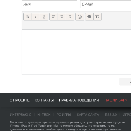
О ПРОЕКТЕ
КОНТАКТЫ
ПРАВИЛА ПОВЕДЕНИЯ
НАШЛИ БАГ?
ИНТЕРВЬЮ С
HI-TECH
PC ИГРЫ
КАРТА САЙТА
RSS 2.0
ИГР
Мы приветствуем пресс-релизы, превью и ревью для существующих или будущих
iPhone, iPad и iPod Touch игр. Мы не можем обещать, что ответим, но мы
сделаем все возможное, чтобы оценить каждое представленное приложение.