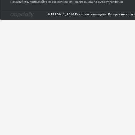
Пожалуйста, присылайте пресс-релизы или вопросы на: AppDaily@yandex.ru
© APPDAILY, 2014 Все права защищены. Копирование и ис