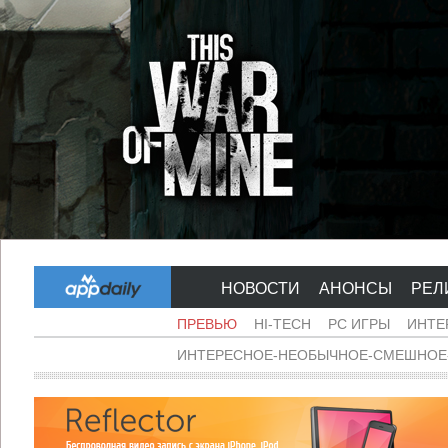
НОВОСТИ
АНОНСЫ
РЕЛ
ПРЕВЬЮ
HI-TECH
PC ИГРЫ
ИНТЕ
ИНТЕРЕСНОЕ-НЕОБЫЧНОЕ-СМЕШНОЕ-