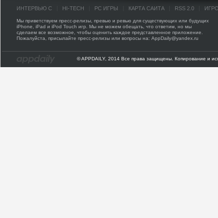
ИНТЕРВЬЮ С
HI-TECH
PC ИГРЫ
КАРТА САЙТА
RSS 2.0
ИГР
Мы приветствуем пресс-релизы, превью и ревью для существующих или будущих
iPhone, iPad и iPod Touch игр. Мы не можем обещать, что ответим, но мы
сделаем все возможное, чтобы оценить каждое представленное приложение.
Пожалуйста, присылайте пресс-релизы или вопросы на: AppDaily@yandex.ru
© APPDAILY, 2014 Все права защищены. Копирование и ис