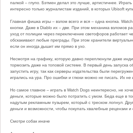
палкой – глупо. Бэтмен делал это лучше, артистичнее. Играт
интересно только журналистам изданий, в которых Ubisoft куп
Главная фишка игры – взлом всего и вся – одна кнопка. Watch
кнопки. Даже в Diablo их – две. При этом механика взломов р
уход от полиции через переключение светофоров работает че
обскакивают любые преграды. При этом хранители виртуально
если он иногда дышит им прямо в ухо.
Несмотря на графику, которую давно переплюнули даже инди
тормозить даже на топовой системе. В первый день запуска 
запустить игру, так как серверы издательства были перегруже
игрались на ура. Про ошибки и глюки можно не писать. Их не 
Но самое главное – играть в Watch Dogs неинтересно, не хоч
деньги, которые можно было потратить с умом. Беда еще в то
надутым рекламным пузырем, который с треском лопнул. Друг
деньги и возможности, чтобы покупать хвалебные рецензии и 
Смотри собак иначе