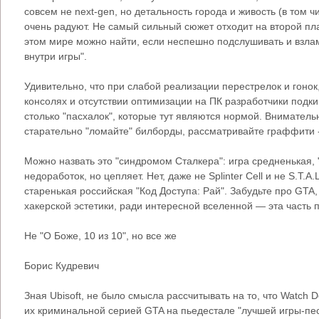
совсем не next-gen, но детальность города и живость (в том
очень радуют. Не самый сильный сюжет отходит на второй пла
этом мире можно найти, если неспешно подслушивать и взлам
внутри игры".
Удивительно, что при слабой реализации перестрелок и гоно
консолях и отсутствии оптимизации на ПК разработчики под
столько "пасхалок", которые тут являются нормой. Вниматель
старательно "ломайте" билборды, рассматривайте граффити -
Можно назвать это "синдромом Сталкера": игра средненькая, 
недоработок, но цепляет. Нет, даже не Splinter Cell и не S.T.A
старенькая российская "Код Доступа: Рай". Забудьте про GTA,
хакерской эстетики, ради интересной вселенной — эта часть
Не "О Боже, 10 из 10", но все же
Борис Кудревич
Зная Ubisoft, не было смысла рассчитывать на то, что Watch D
их криминальной серией GTA на пьедестале "лучшей игры-пе