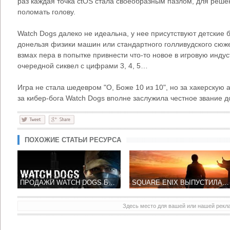
раз каждая точка ctOS стала своеобразным пазлом, для реше
поломать голову.
Watch Dogs далеко не идеальна, у нее присутствуют детские
донельзя физики машин или стандартного голливудского сюже
взмах пера в попытке привнести что-то новое в игровую инд
очередной сиквел с цифрами 3, 4, 5…
Игра не стала шедевром "О, Боже 10 из 10", но за хакерскую 
за кибер-бога Watch Dogs вполне заслужила честное звание д
ПОХОЖИЕ СТАТЬИ РЕСУРСА
ПРОДАЖИ WATCH DOGS БЬЮТ РЕКОРДЫ
SQUARE ENIX ВЫПУСТИЛА СРАЗУ НЕСКОЛЬКО РОЛИКОВ К ИГРЕ SLEEPING DOGS ДЛЯ НОВЫХ ПЛАТФОРМ
Здесь место для вашей или нашей рек