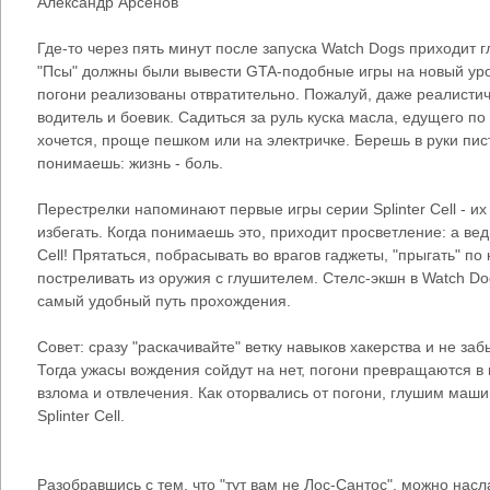
Александр Арсенов
Где-то через пять минут после запуска Watch Dogs приходит 
"Псы" должны были вывести GTA-подобные игры на новый уро
погони реализованы отвратительно. Пожалуй, даже реалисти
водитель и боевик. Садиться за руль куска масла, едущего по
хочется, проще пешком или на электричке. Берешь в руки пис
понимаешь: жизнь - боль.
Перестрелки напоминают первые игры серии Splinter Cell - их
избегать. Когда понимаешь это, приходит просветление: а ведь 
Cell! Прятаться, побрасывать во врагов гаджеты, "прыгать" п
постреливать из оружия с глушителем. Стелс-экшн в Watch Do
самый удобный путь прохождения.
Совет: сразу "раскачивайте" ветку навыков хакерства и не з
Тогда ужасы вождения сойдут на нет, погони превращаются в
взлома и отвлечения. Как оторвались от погони, глушим машин
Splinter Cell.
Разобравшись с тем, что "тут вам не Лос-Сантос", можно насл