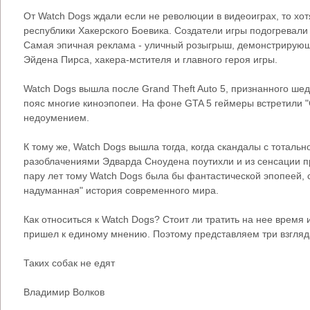
От Watch Dogs ждали если не революции в видеоиграх, то хо
республики Хакерского Боевика. Создатели игры подогревали 
Самая эпичная реклама - уличный розыгрыш, демонстрирую
Эйдена Пирса, хакера-мстителя и главного героя игры.
Watch Dogs вышла после Grand Theft Auto 5, признанного шед
пояс многие киноэпопеи. На фоне GTA 5 геймеры встретили "
недоумением.
К тому же, Watch Dogs вышла тогда, когда скандалы с тоталь
разоблачениями Эдварда Сноудена поутихли и из сенсации п
пару лет тому Watch Dogs была бы фантастической эпопеей, с
надуманная" история современного мира.
Как относиться к Watch Dogs? Стоит ли тратить на нее время и
пришел к единому мнению. Поэтому представляем три взгляд
Таких собак не едят
Владимир Волков