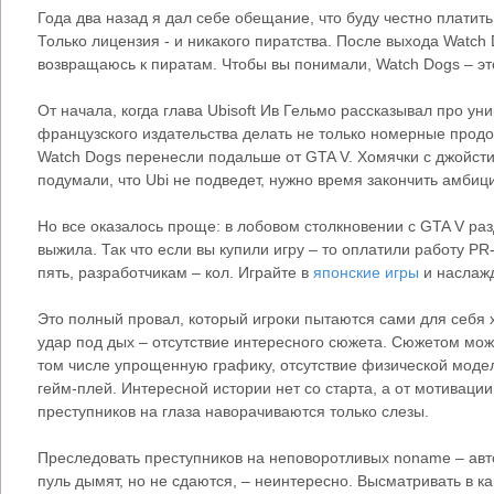
Года два назад я дал себе обещание, что буду честно платить
Только лицензия - и никакого пиратства. После выхода Watch 
возвращаюсь к пиратам. Чтобы вы понимали, Watch Dogs – эт
От начала, когда глава Ubisoft Ив Гельмо рассказывал про у
французского издательства делать не только номерные продол
Watch Dogs перенесли подальше от GTA V. Хомячки с джойсти
подумали, что Ubi не подведет, нужно время закончить амбиц
Но все оказалось проще: в лобовом столкновении c GTA V ра
выжила. Так что если вы купили игру – то оплатили работу PR
пять, разработчикам – кол. Играйте в
японские игры
и наслажд
Это полный провал, который игроки пытаются сами для себя х
удар под дых – отсутствие интересного сюжета. Сюжетом мож
том числе упрощенную графику, отсутствие физической модел
гейм-плей. Интересной истории нет со старта, а от мотивации
преступников на глаза наворачиваются только слезы.
Преследовать преступников на неповоротливых noname – авт
пуль дымят, но не сдаются, – неинтересно. Высматривать в к