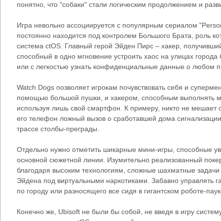
понятно, что "собаки" стали логическим продолжением и разв
Игра невольно ассоциируется с популярным сериалом "Person 
постоянно находится под контролем Большого Брата, роль ко
система ctOS. Главный герой Эйден Пирс – хакер, получивший
способный в одно мгновение устроить хаос на улицах города
или с легкостью узнать конфиденциальные данные о любом 
Watch Dogs позволяет игрокам почувствовать себя и суперм
помощью большой пушки, и хакером, способным выполнять м
используя лишь свой смартфон. К примеру, никто не мешает о
его телефон ложный вызов о сработавшей дома сигнализации,
трассе столбы-преграды.
Отдельно нужно отметить шикарные мини-игры, способные у
основной сюжетной линии. Изумительно реализованный поке
благодаря высоким технологиям, сложные шахматные задачи 
Эйдена под виртуальными наркотиками. Забавно управлять 
по городу или разносящего все сидя в гигантском роботе-паук
Конечно же, Ubisoft не были бы собой, не введя в игру систем