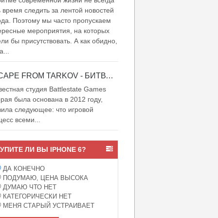
итме современной жизни не всегда
ь время следить за лентой новостей
ода. Поэтому мы часто пропускаем
ересные мероприятия, на которых
ели бы присутствовать. А как обидно,
а...
ESCAPE FROM TARKOV - БИТВА ЗА ТАРКОВ
естная студия Battlestate Games
орая была основана в 2012 году,
вила следующее: что игровой
цесс всеми...
УПИТЕ ЛИ ВЫ IPHONE 6?
ДА КОНЕЧНО
ПОДУМАЮ, ЦЕНА ВЫСОКА
ДУМАЮ ЧТО НЕТ
КАТЕГОРИЧЕСКИ НЕТ
МЕНЯ СТАРЫЙ УСТРАИВАЕТ