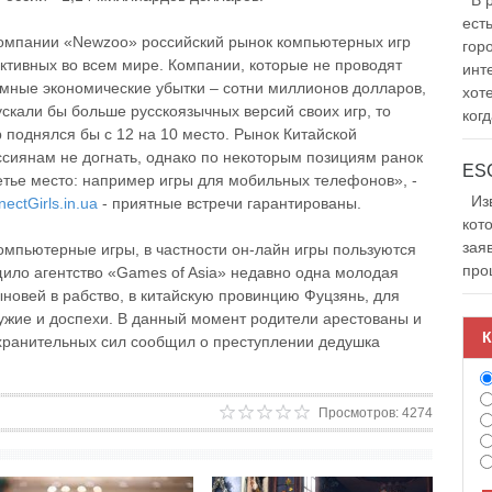
В р
ест
компании «Newzoo» российский рынок компьютерных игр
гор
ктивных во всем мире. Компании, которые не проводят
инт
омные экономические убытки – сотни миллионов долларов,
хот
скали бы больше русскоязычных версий своих игр, то
когд
 поднялся бы с 12 на 10 место. Рынок Китайской
сиянам не догнать, однако по некоторым позициям ранок
тье место: например игры для мобильных телефонов», -
Изв
ectGirls.in.ua
- приятные встречи гарантированы.
кот
зая
омпьютерные игры, в частности он-лайн игры пользуются
про
ило агентство «Games of Asia» недавно одна молодая
новей в рабство, в китайскую провинцию Фуцзянь, для
ружие и доспехи. В данный момент родители арестованы и
К
хранительных сил сообщил о преступлении дедушка
Просмотров: 4274