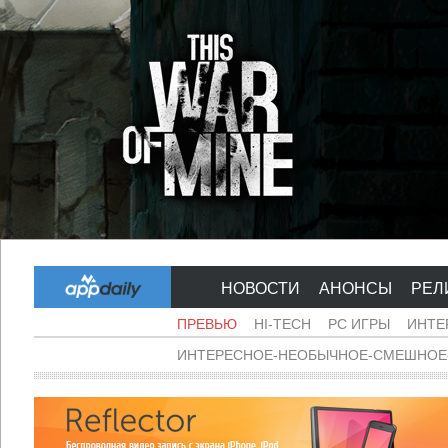
НОВОСТИ
АНОНСЫ
РЕЛ
ПРЕВЬЮ
HI-TECH
PC ИГРЫ
ИНТЕ
ИНТЕРЕСНОЕ-НЕОБЫЧНОЕ-СМЕШНОЕ-