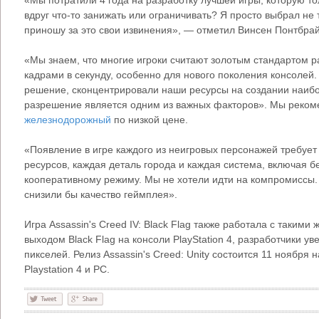
«Мы потратили 4 года на разработку лучшей игры, которую то
вдруг что-то занижать или ограничивать? Я просто выбрал не
приношу за это свои извинения», — отметил Винсен Понтбрайа
«Мы знаем, что многие игроки считают золотым стандартом р
кадрами в секунду, особенно для нового поколения консолей
решение, сконцентрировали наши ресурсы на создании наибо
разрешение является одним из важных факторов». Мы реко
железнодорожный
по низкой цене.
«Появление в игре каждого из неигровых персонажей требует
ресурсов, каждая деталь города и каждая система, включая 
кооперативному режиму. Мы не хотели идти на компромиссы.
снизили бы качество геймплея».
Игра Assassin's Creed IV: Black Flag также работала с такими
выходом Black Flag на консоли PlayStation 4, разработчики у
пикселей. Релиз Assassin's Creed: Unity состоится 11 ноября
Playstation 4 и РС.