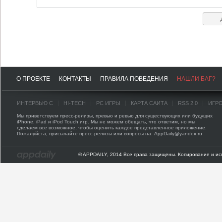
О ПРОЕКТЕ
КОНТАКТЫ
ПРАВИЛА ПОВЕДЕНИЯ
НАШЛИ БАГ?
ИНТЕРВЬЮ С
HI-TECH
PC ИГРЫ
КАРТА САЙТА
RSS 2.0
ИГР
Мы приветствуем пресс-релизы, превью и ревью для существующих или будущих
iPhone, iPad и iPod Touch игр. Мы не можем обещать, что ответим, но мы
сделаем все возможное, чтобы оценить каждое представленное приложение.
Пожалуйста, присылайте пресс-релизы или вопросы на: AppDaily@yandex.ru
© APPDAILY, 2014 Все права защищены. Копирование и ис