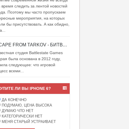
итме современной жизни не всегда
ь время следить за лентой новостей
ода. Поэтому мы часто пропускаем
ересные мероприятия, на которых
ели бы присутствовать. А как обидно,
а...
ESCAPE FROM TARKOV - БИТВА ЗА ТАРКОВ
естная студия Battlestate Games
орая была основана в 2012 году,
вила следующее: что игровой
цесс всеми...
УПИТЕ ЛИ ВЫ IPHONE 6?
ДА КОНЕЧНО
ПОДУМАЮ, ЦЕНА ВЫСОКА
ДУМАЮ ЧТО НЕТ
КАТЕГОРИЧЕСКИ НЕТ
МЕНЯ СТАРЫЙ УСТРАИВАЕТ