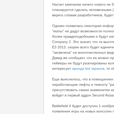
Насчет кампании ничего нового не 
планируется сделать человечными (
верить словам разработчиков, будет
Однако появилась некоторая инфор
"мапы" не дадут возможности полно
более правдоподобными и будут нап
Company 2. Это значит, что та высо
Е3 2013, скорее всего будет единич
"засвечена" на многочисленных виде
Дэвид же сообщает, что ее можно пр
геймеры не будут разочарованы кол
интересует
аренда led экранов
, то 
Еще выяснилось, что в помещениях 
неработающие лифты и темноту "рабо
присутствовать самая знаменитая кар
войдет в первый аддон Second Assau
Battlefield 4 будет доступен 1 нояб
появления игры на новых консолях п