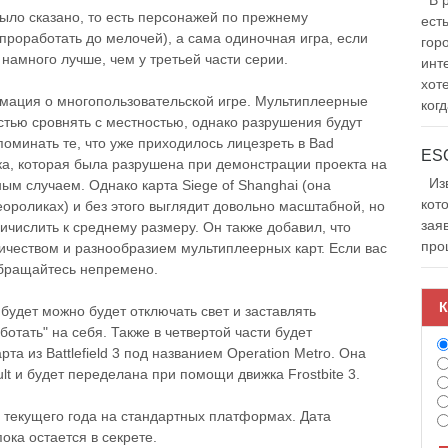
В р
было сказано, то есть персонажей по прежнему
ест
проработать до мелочей), а сама одиночная игра, если
гор
 намного лучше, чем у третьей части серии.
инт
хот
мация о многопользовательской игре. Мультиплеерные
когд
стью сровнять с местностью, однако разрушения будут
оминать те, что уже приходилось лицезреть в Bad
тка, которая была разрушена при демонстрации проекта на
Изв
ным случаем. Однако карта Siege of Shanghai (она
кот
ороликах) и без этого выглядит довольно масштабной, но
зая
ичислить к среднему размеру. Он также добавил, что
про
ичеством и разнообразием мультиплеерных карт. Если вас
обращайтесь непремено.
К
будет можно будет отключать свет и заставлять
тать" на себя. Также в четвертой части будет
та из Battlefield 3 под названием Operation Metro. Она
lt и будет переделана при помощи движка Frostbite 3.
ря текущего года на стандартных платформах. Дата
ока остается в секрете.