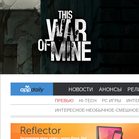
НОВОСТИ
АНОНСЫ
РЕЛ
ПРЕВЬЮ
HI-TECH
PC ИГРЫ
ИНТЕ
ИНТЕРЕСНОЕ-НЕОБЫЧНОЕ-СМЕШНОЕ-