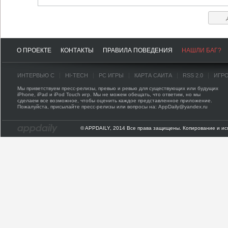
О ПРОЕКТЕ
КОНТАКТЫ
ПРАВИЛА ПОВЕДЕНИЯ
НАШЛИ БАГ?
ИНТЕРВЬЮ С
HI-TECH
PC ИГРЫ
КАРТА САЙТА
RSS 2.0
ИГР
Мы приветствуем пресс-релизы, превью и ревью для существующих или будущих
iPhone, iPad и iPod Touch игр. Мы не можем обещать, что ответим, но мы
сделаем все возможное, чтобы оценить каждое представленное приложение.
Пожалуйста, присылайте пресс-релизы или вопросы на: AppDaily@yandex.ru
© APPDAILY, 2014 Все права защищены. Копирование и ис