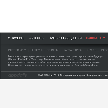
О ПРОЕКТЕ
КОНТАКТЫ
ПРАВИЛА ПОВЕДЕНИЯ
НАШЛИ БАГ?
ИНТЕРВЬЮ С
HI-TECH
PC ИГРЫ
КАРТА САЙТА
RSS 2.0
ИГР
Мы приветствуем пресс-релизы, превью и ревью для существующих или будущих
iPhone, iPad и iPod Touch игр. Мы не можем обещать, что ответим, но мы
сделаем все возможное, чтобы оценить каждое представленное приложение.
Пожалуйста, присылайте пресс-релизы или вопросы на: AppDaily@yandex.ru
© APPDAILY, 2014 Все права защищены. Копирование и ис