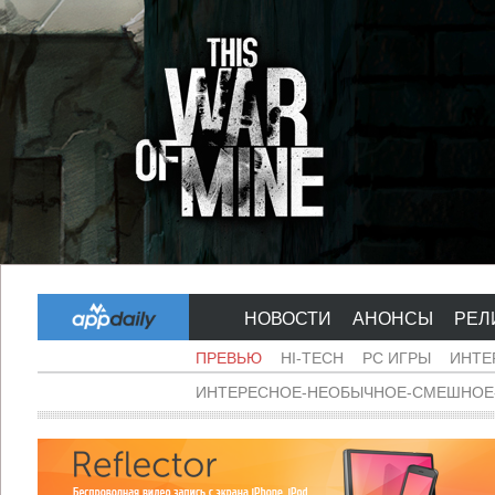
НОВОСТИ
АНОНСЫ
РЕЛ
ПРЕВЬЮ
HI-TECH
PC ИГРЫ
ИНТЕ
ИНТЕРЕСНОЕ-НЕОБЫЧНОЕ-СМЕШНОЕ-