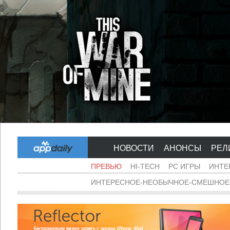
НОВОСТИ
АНОНСЫ
РЕЛ
ПРЕВЬЮ
HI-TECH
PC ИГРЫ
ИНТЕ
ИНТЕРЕСНОЕ-НЕОБЫЧНОЕ-СМЕШНОЕ-