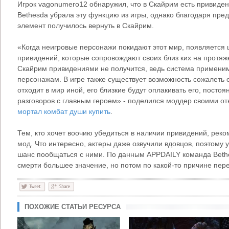
Игрок vagonumero12 обнаружил, что в Скайрим есть привиден
Bethesda убрала эту функцию из игры, однако благодаря пр
элемент получилось вернуть в Скайрим.
«Когда неигровые персонажи покидают этот мир, появляется 
привидений, которые сопровождают своих близ ких на протяж
Скайрим привидениями не получится, ведь система примени
персонажам. В игре также существует возможность сожалеть о
отходит в мир иной, его близкие будут оплакивать его, посто
разговоров с главным героем» - поделился моддер своими о
мортал комбат души купить
.
Тем, кто хочет воочию убедиться в наличии привидений, рек
мод. Что интересно, актеры даже озвучили вдовцов, поэтому 
шанс пообщаться с ними. По данным APPDAILY команда Beth
смерти большее значение, но потом по какой-то причине пер
ПОХОЖИЕ СТАТЬИ РЕСУРСА