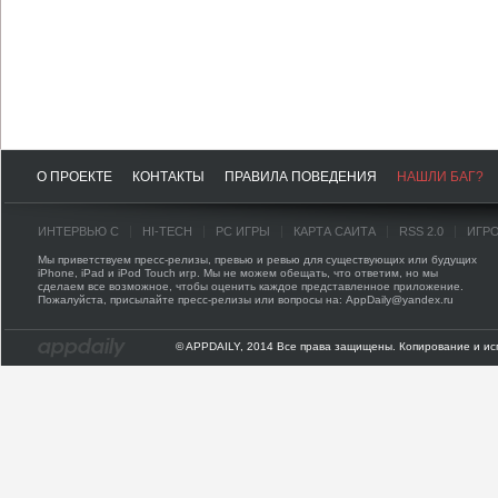
О ПРОЕКТЕ
КОНТАКТЫ
ПРАВИЛА ПОВЕДЕНИЯ
НАШЛИ БАГ?
ИНТЕРВЬЮ С
HI-TECH
PC ИГРЫ
КАРТА САЙТА
RSS 2.0
ИГР
Мы приветствуем пресс-релизы, превью и ревью для существующих или будущих
iPhone, iPad и iPod Touch игр. Мы не можем обещать, что ответим, но мы
сделаем все возможное, чтобы оценить каждое представленное приложение.
Пожалуйста, присылайте пресс-релизы или вопросы на: AppDaily@yandex.ru
© APPDAILY, 2014 Все права защищены. Копирование и ис