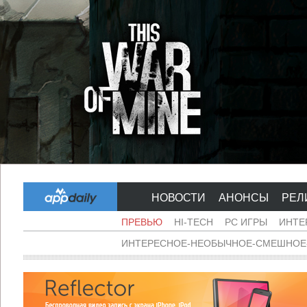
НОВОСТИ
АНОНСЫ
РЕЛ
ПРЕВЬЮ
HI-TECH
PC ИГРЫ
ИНТЕ
ИНТЕРЕСНОЕ-НЕОБЫЧНОЕ-СМЕШНОЕ-