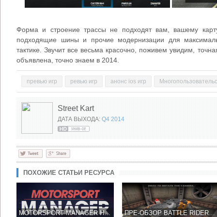
Форма и строение трассы не подходят вам, вашему кар
подходящие шины и прочие модернизации для максималь
тактике. Звучит все весьма красочно, поживем увидим, точная
объявлена, точно знаем в 2014.
превью игр
ревью игр
анонс ios игр
Многопользовательс
Street Kart
ДАТА ВЫХОДА:
Q4 2014
ПОХОЖИЕ СТАТЬИ РЕСУРСА
MOTORSPORT MANAGER НАВЕРНО САМЫЙ ИНТЕРЕСНЫЙ СИМУЛЯТОР КОРОЛЕВСКИХ ГОНОК F1
ПРЕ-ОБЗОР BATTLE RIDERS - ПОСТАПОКАЛИПТИЧЕСКИЕ ГОНКИ НА СМЕРТЬ!