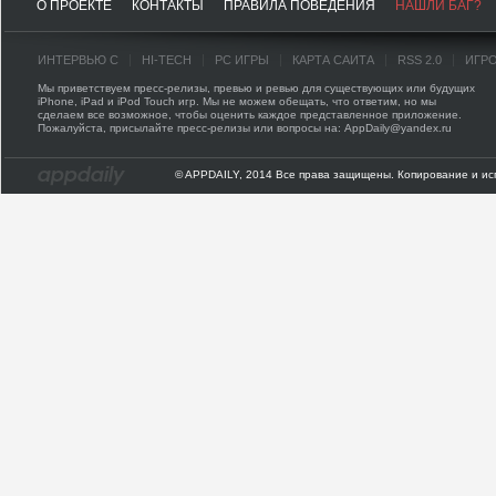
О ПРОЕКТЕ
КОНТАКТЫ
ПРАВИЛА ПОВЕДЕНИЯ
НАШЛИ БАГ?
ИНТЕРВЬЮ С
HI-TECH
PC ИГРЫ
КАРТА САЙТА
RSS 2.0
ИГР
Мы приветствуем пресс-релизы, превью и ревью для существующих или будущих
iPhone, iPad и iPod Touch игр. Мы не можем обещать, что ответим, но мы
сделаем все возможное, чтобы оценить каждое представленное приложение.
Пожалуйста, присылайте пресс-релизы или вопросы на: AppDaily@yandex.ru
© APPDAILY, 2014 Все права защищены. Копирование и ис