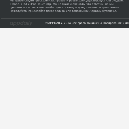
Мы приветствуем пресс-релизы, превью и ревью для существующих или будущих
iPhone, iPad и iPod Touch игр. Мы не можем обещать, что ответим, но мы
сделаем все возможное, чтобы оценить каждое представленное приложение.
Пожалуйста, присылайте пресс-релизы или вопросы на: AppDaily@yandex.ru
© APPDAILY, 2014 Все права защищены. Копирование и ис