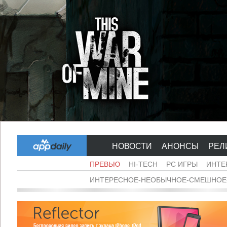
НОВОСТИ
АНОНСЫ
РЕЛ
ПРЕВЬЮ
HI-TECH
PC ИГРЫ
ИНТЕ
ИНТЕРЕСНОЕ-НЕОБЫЧНОЕ-СМЕШНОЕ-