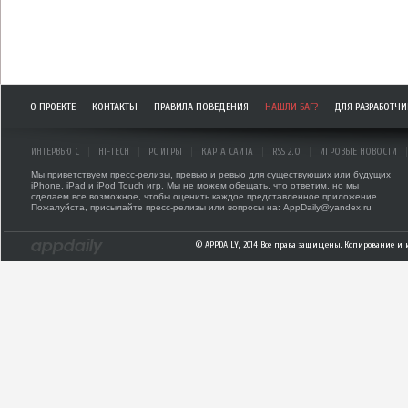
О ПРОЕКТЕ
КОНТАКТЫ
ПРАВИЛА ПОВЕДЕНИЯ
НАШЛИ БАГ?
ДЛЯ РАЗРАБОТЧ
ИНТЕРВЬЮ С
HI-TECH
PC ИГРЫ
КАРТА САЙТА
RSS 2.0
ИГРОВЫЕ НОВОСТИ
Мы приветствуем пресс-релизы, превью и ревью для существующих или будущих
iPhone, iPad и iPod Touch игр. Мы не можем обещать, что ответим, но мы
сделаем все возможное, чтобы оценить каждое представленное приложение.
Пожалуйста, присылайте пресс-релизы или вопросы на: AppDaily@yandex.ru
© APPDAILY, 2014 Все права защищены. Копирование и 