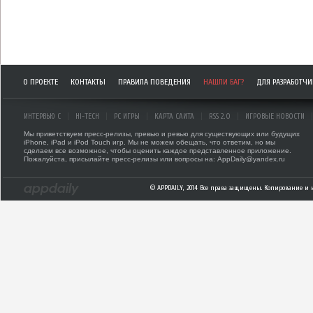
О ПРОЕКТЕ
КОНТАКТЫ
ПРАВИЛА ПОВЕДЕНИЯ
НАШЛИ БАГ?
ДЛЯ РАЗРАБОТЧ
ИНТЕРВЬЮ С
HI-TECH
PC ИГРЫ
КАРТА САЙТА
RSS 2.0
ИГРОВЫЕ НОВОСТИ
Мы приветствуем пресс-релизы, превью и ревью для существующих или будущих
iPhone, iPad и iPod Touch игр. Мы не можем обещать, что ответим, но мы
сделаем все возможное, чтобы оценить каждое представленное приложение.
Пожалуйста, присылайте пресс-релизы или вопросы на: AppDaily@yandex.ru
© APPDAILY, 2014 Все права защищены. Копирование и 