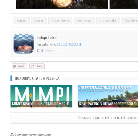
хоррор
шутер
игры iphone
ipad игры
Indigo Lake
App Store
Indigo Lake
Разработчик:
3 CUBES RESEARCH
ПОХОЖИЕ СТАТЬИ РЕСУРСА
MIMPI КРАСОЧНЫЙ ПЛАТФОРМЕР-ГОЛОВОЛОМКА ОТ CRESCENT MOON GAMES
REAL RACING 3 ОБЗАВЕЛСЯ НОВОЙ ТРАССОЙ И FERRARI-ЯМИ
Здесь место для вашей или нашей реклам
SHOOT THE ZOMBIRDS РАЗДАЕТСЯ БЕСПЛАТНО, НА ОПРЕДЕЛЕННОЕ ВРЕМЯ!
БЕСПЛАТНЫЙ ЗОМБИ ШУТЕР THE DROWNING УЖЕ В APP STORE
Добавления комментария: