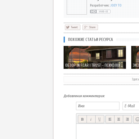
Разработчик:
JOEY TO
ПОХОЖИЕ СТАТЬИ РЕСУРСА
ОБЗОР IN FEAR I TRUST – ПСИХОЛОГИЧЕСКИЙ ТРИЛЛЕР ДЛЯ IPHONE И IPAD
Здес
ZEPTOLAB ОБЪЯВИЛА CUT THE ROPE 2 К КОНЦУ 2013 ГОДА
Добавления комментария: