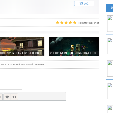
99 руб.
Р
Просмотров: 6486
ЭКСКЛЮЗИВ: IN FEAR I TRUST ПЕРВЫЙ ВЗГЛЯД НА БУДУЩИЙ ТРИЛЛЕР
PLEXUS GAMES ДЕБЮТИРОВАЛ С НОВОЙ RTS ИГРОЙ RUNIC SORCERER
ь место для вашей или нашей рекламы
БЕСПЛАТНЫЙ ЗОМБИ ШУТЕР THE DROWNING УЖЕ В APP STORE