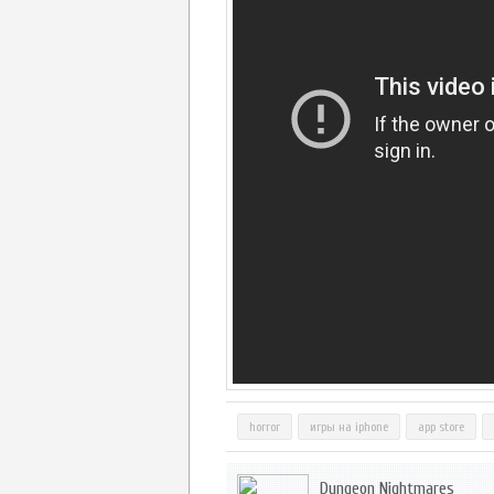
horror
игры на iphone
app store
Dungeon Nightmares