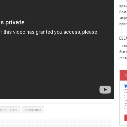
В ри
врем
Поэт
меро
прис
ESC
Изве
была
след
К
релиз ios игр
хоррор игры