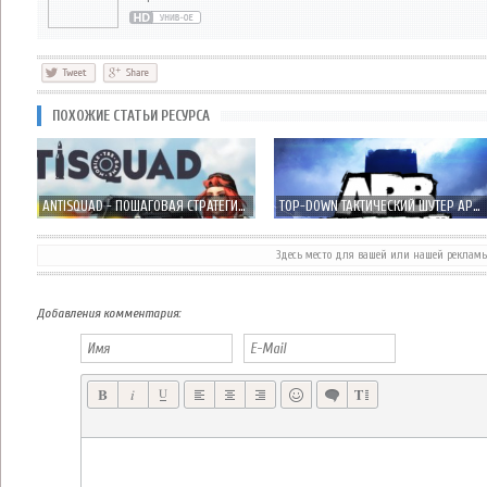
ПОХОЖИЕ СТАТЬИ РЕСУРСА
ANTISQUAD - ПОШАГОВАЯ СТРАТЕГИЯ ТАКТИЧЕСКОГО ДЕЙСТВИЯ!
TOP-DOWN ТАКТИЧЕСКИЙ ШУТЕР APB: RETRIBUTION ВЫЙДЕТ В ЭТОМ МЕСЯЦЕ
Здесь место для вашей или нашей реклам
ДУАЛ-СТИК ЭКШН MELTDOWN ОТ ИЗДАТЕЛЯ BULKYPIX УЖЕ В APP STORE
КРОСС-ПЛАТФОРМЕР COMBAT MONSTERS ДОСТУПЕН В APP STORE
Добавления комментария: