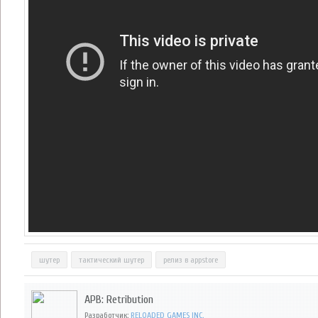
шутер
тактический шутер
релиз в appstore
APB: Retribution
Разработчик:
RELOADED GAMES INC.