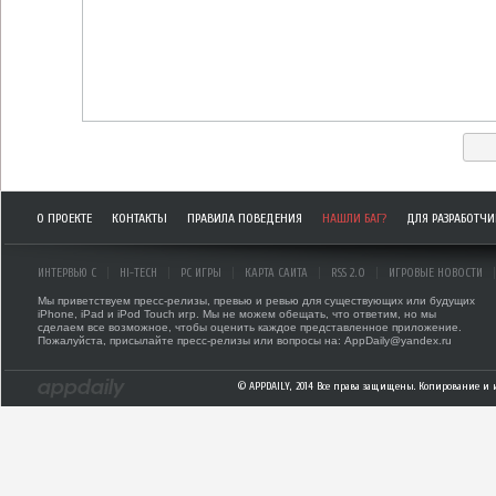
О ПРОЕКТЕ
КОНТАКТЫ
ПРАВИЛА ПОВЕДЕНИЯ
НАШЛИ БАГ?
ДЛЯ РАЗРАБОТЧ
ИНТЕРВЬЮ С
HI-TECH
PC ИГРЫ
КАРТА САЙТА
RSS 2.0
ИГРОВЫЕ НОВОСТИ
Мы приветствуем пресс-релизы, превью и ревью для существующих или будущих
iPhone, iPad и iPod Touch игр. Мы не можем обещать, что ответим, но мы
сделаем все возможное, чтобы оценить каждое представленное приложение.
Пожалуйста, присылайте пресс-релизы или вопросы на: AppDaily@yandex.ru
© APPDAILY, 2014 Все права защищены. Копирование и 