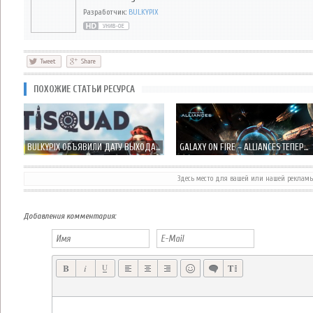
Разработчик:
BULKYPIX
ПОХОЖИЕ СТАТЬИ РЕСУРСА
BULKYPIX ОБЪЯВИЛИ ДАТУ ВЫХОДА ПОШАГОВОЙ ИГРЫ ANTISQUAD
GALAXY ON FIRE – ALLIANCES ТЕПЕРЬ ДОСТУПЕН В РУССКОМ APP STORE
Здесь место для вашей или нашей реклам
[UPDATE] НАЧАЛСЯ ОТКРЫТЫЙ БЕТА-ТЕСТ GALAXY ON FIRE - ALLIANCES - РОССИЯ В ПРОЛЕТЕ!
GALAXY FACTIONS - ЗАХВАТИТЕ ГАЛАКТИКУ В ТРЕХМЕРНОЙ КОСМИЧЕСКОЙ СТРАТЕГИИ!
Добавления комментария: