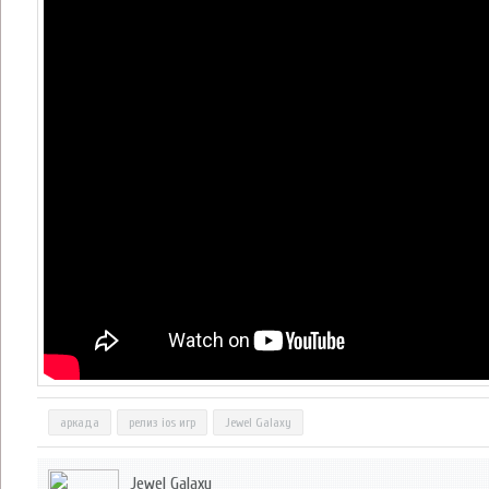
аркада
релиз ios игр
Jewel Galaxy
Jewel Galaxy