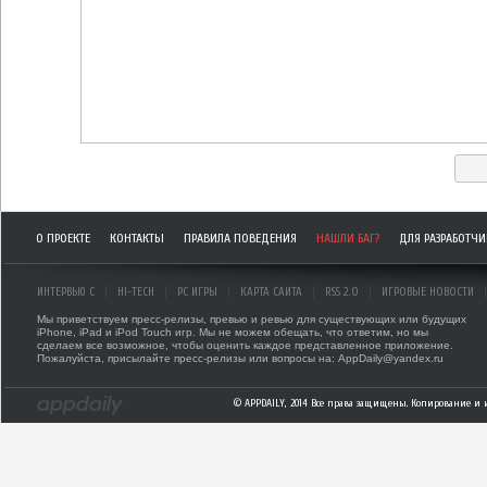
О ПРОЕКТЕ
КОНТАКТЫ
ПРАВИЛА ПОВЕДЕНИЯ
НАШЛИ БАГ?
ДЛЯ РАЗРАБОТЧ
ИНТЕРВЬЮ С
HI-TECH
PC ИГРЫ
КАРТА САЙТА
RSS 2.0
ИГРОВЫЕ НОВОСТИ
Мы приветствуем пресс-релизы, превью и ревью для существующих или будущих
iPhone, iPad и iPod Touch игр. Мы не можем обещать, что ответим, но мы
сделаем все возможное, чтобы оценить каждое представленное приложение.
Пожалуйста, присылайте пресс-релизы или вопросы на: AppDaily@yandex.ru
© APPDAILY, 2014 Все права защищены. Копирование и 