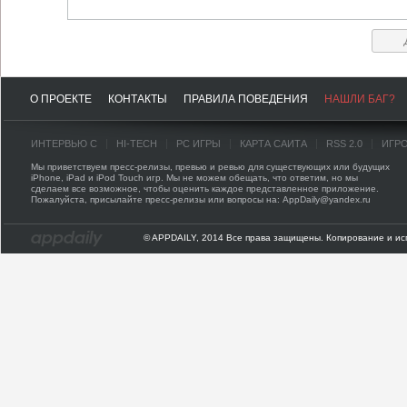
О ПРОЕКТЕ
КОНТАКТЫ
ПРАВИЛА ПОВЕДЕНИЯ
НАШЛИ БАГ?
ИНТЕРВЬЮ С
HI-TECH
PC ИГРЫ
КАРТА САЙТА
RSS 2.0
ИГР
Мы приветствуем пресс-релизы, превью и ревью для существующих или будущих
iPhone, iPad и iPod Touch игр. Мы не можем обещать, что ответим, но мы
сделаем все возможное, чтобы оценить каждое представленное приложение.
Пожалуйста, присылайте пресс-релизы или вопросы на: AppDaily@yandex.ru
© APPDAILY, 2014 Все права защищены. Копирование и ис