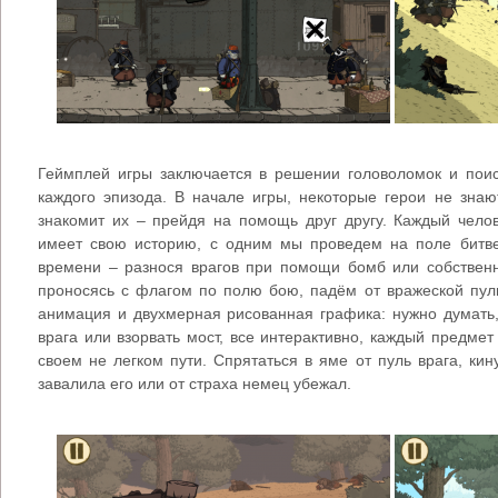
Геймплей игры заключается в решении головоломок и пои
каждого эпизода. В начале игры, некоторые герои не знаю
знакомит их – прейдя на помощь друг другу. Каждый челов
имеет свою историю, с одним мы проведем на поле битве
времени – разнося врагов при помощи бомб или собственн
проносясь с флагом по полю бою, падём от вражеской пули
анимация и двухмерная рисованная графика: нужно думать,
врага или взорвать мост, все интерактивно, каждый предмет
своем не легком пути. Спрятаться в яме от пуль врага, кину
завалила его или от страха немец убежал.