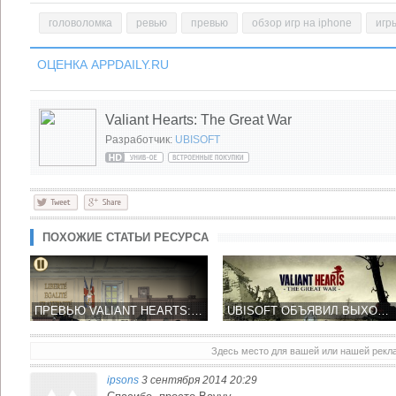
головоломка
ревью
превью
обзор игр на iphone
игр
ОЦЕНКА APPDAILY.RU
Valiant Hearts: The Great War
Разработчик:
UBISOFT
ПОХОЖИЕ СТАТЬИ РЕСУРСА
ПРЕВЬЮ VALIANT HEARTS: THE GREAT WAR ОТ UBISOFT НА IPHONE И IPAD
UBISOFT ОБЪЯВИЛ ВЫХОД VALIANT HEARTS: THE GREAT WAR В APP STORE
Здесь место для вашей или нашей рек
ipsons
3 сентября 2014 20:29