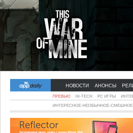
НОВОСТИ
АНОНСЫ
РЕЛ
ПРЕВЬЮ
HI-TECH
PC ИГРЫ
ИНТЕ
ИНТЕРЕСНОЕ-НЕОБЫЧНОЕ-СМЕШНОЕ-