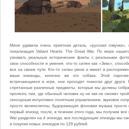
Меня удивила очень приятная деталь, «русская озвучка», 
локализация Valiant Hearts: The Great War. По мере наше
узнавать реальные исторические факты с реальными фот
свои способности и умения, кто-то силен как «Зевс», спосо
вся на своем пути. Кто-то силен умом и имеет в распоряж
ваши команды, конечно же это собака. Этой парочке
встречающиеся в игре, они проходят помогая друг друга. 
спрятанные различные предметы, которые мы должны собра
пролезть там, где обычный человек ну не как не сможет про
сенсорным интуитивно понятным управлением, звуковое сопр
просто великолепны, будоражащая фоновая музыка просто г
первый эпизод, после, в течении этого года, мы получим все э
War разделен на 4 эпизода, все последующие эпизоды мы с
и покупки новых эпизодов по 129 рублей.