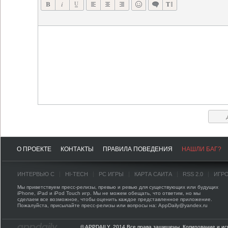
О ПРОЕКТЕ
КОНТАКТЫ
ПРАВИЛА ПОВЕДЕНИЯ
НАШЛИ БАГ?
ИНТЕРВЬЮ С
HI-TECH
PC ИГРЫ
КАРТА САЙТА
RSS 2.0
ИГР
Мы приветствуем пресс-релизы, превью и ревью для существующих или будущих
iPhone, iPad и iPod Touch игр. Мы не можем обещать, что ответим, но мы
сделаем все возможное, чтобы оценить каждое представленное приложение.
Пожалуйста, присылайте пресс-релизы или вопросы на: AppDaily@yandex.ru
© APPDAILY, 2014 Все права защищены. Копирование и ис