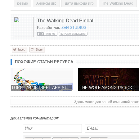
ревью
Анонсы игр
дата выхода игр
The Walking Dead
The Walking Dead Pinball
Разработчик:
ZEN STUDIOS
ПОХОЖИЕ СТАТЬИ РЕСУРСА
ГОРЯЧИЙ ЧЕТВЕРГ APP STORE: CUT THE ROPE 2, REPUBLIQUE, RIDGE RACER SLIPSTREAM, WALKING DEAD: THE GAME - SEASON 2 И ДРУГИЕ …
THE WOLF AMONG US ДОСТУПЕН В APP STORE КАК УНИВЕРСАЛЬНОЕ ПРИЛОЖЕНИЕ
Здесь место для вашей или нашей рек
Добавления комментария: