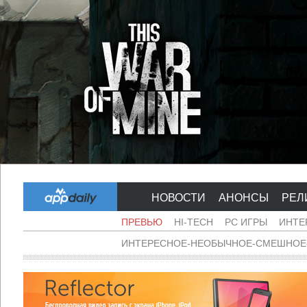
НОВОСТИ
АНОНСЫ
РЕЛ
ПРЕВЬЮ
HI-TECH
PC ИГРЫ
ИНТЕ
ИНТЕРЕСНОЕ-НЕОБЫЧНОЕ-СМЕШНОЕ-