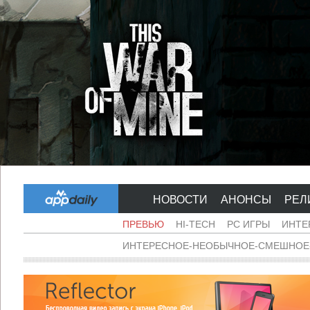
НОВОСТИ
АНОНСЫ
РЕЛ
ПРЕВЬЮ
HI-TECH
PC ИГРЫ
ИНТЕ
ИНТЕРЕСНОЕ-НЕОБЫЧНОЕ-СМЕШНОЕ-