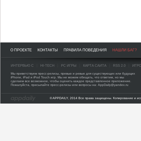
О ПРОЕКТЕ
КОНТАКТЫ
ПРАВИЛА ПОВЕДЕНИЯ
НАШЛИ БАГ?
ИНТЕРВЬЮ С
HI-TECH
PC ИГРЫ
КАРТА САЙТА
RSS 2.0
ИГР
Мы приветствуем пресс-релизы, превью и ревью для существующих или будущих
iPhone, iPad и iPod Touch игр. Мы не можем обещать, что ответим, но мы
сделаем все возможное, чтобы оценить каждое представленное приложение.
Пожалуйста, присылайте пресс-релизы или вопросы на: AppDaily@yandex.ru
© APPDAILY, 2014 Все права защищены. Копирование и ис