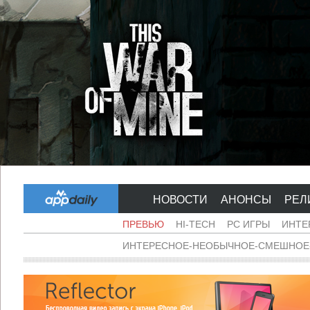
НОВОСТИ
АНОНСЫ
РЕЛ
ПРЕВЬЮ
HI-TECH
PC ИГРЫ
ИНТЕ
ИНТЕРЕСНОЕ-НЕОБЫЧНОЕ-СМЕШНОЕ-