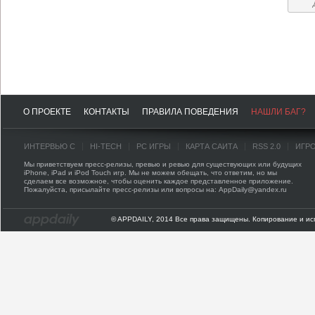
О ПРОЕКТЕ
КОНТАКТЫ
ПРАВИЛА ПОВЕДЕНИЯ
НАШЛИ БАГ?
ИНТЕРВЬЮ С
HI-TECH
PC ИГРЫ
КАРТА САЙТА
RSS 2.0
ИГР
Мы приветствуем пресс-релизы, превью и ревью для существующих или будущих
iPhone, iPad и iPod Touch игр. Мы не можем обещать, что ответим, но мы
сделаем все возможное, чтобы оценить каждое представленное приложение.
Пожалуйста, присылайте пресс-релизы или вопросы на: AppDaily@yandex.ru
© APPDAILY, 2014 Все права защищены. Копирование и ис