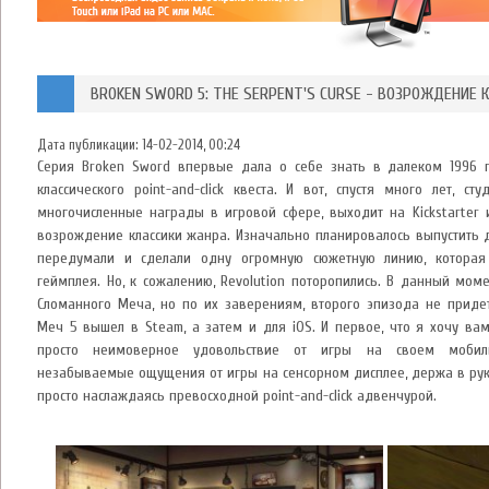
BROKEN SWORD 5: THE SERPENT'S CURSE - ВОЗРОЖДЕНИЕ 
Дата публикации:
14-02-2014, 00:24
Серия Broken Sword впервые дала о себе знать в далеком 1996 г
классического point-and-click квеста. И вот, спустя много лет, ст
многочисленные награды в игровой сфере, выходит на Kickstarter 
возрождение классики жанра. Изначально планировалось выпустить 
передумали и сделали одну огромную сюжетную линию, которая 
геймплея. Но, к сожалению, Revolution поторопились. В данный мом
Сломанного Меча, но по их заверениям, второго эпизода не приде
Меч 5 вышел в Steam, а затем и для iOS. И первое, что я хочу вам 
просто неимоверное удовольствие от игры на своем мобиль
незабываемые ощущения от игры на сенсорном дисплее, держа в рук
просто наслаждаясь превосходной point-and-click адвенчурой.