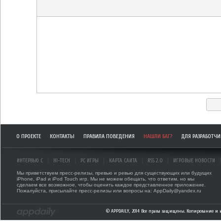
О ПРОЕКТЕ
КОНТАКТЫ
ПРАВИЛА ПОВЕДЕНИЯ
НАШЛИ БАГ?
ДЛЯ РАЗРАБОТЧ
ИНТЕРВЬЮ С
HI-TECH
PC ИГРЫ
КАРТА САЙТА
RSS 2.0
ИГРОВЫЕ НОВОСТИ
Мы приветствуем пресс-релизы, превью и ревью для существующих или будущих
iPhone, iPad и iPod Touch игр. Мы не можем обещать, что ответим, но мы
сделаем все возможное, чтобы оценить каждое представленное приложение.
Пожалуйста, присылайте пресс-релизы или вопросы на: AppDaily@yandex.ru
© APPDAILY, 2014 Все права защищены. Копирование и 