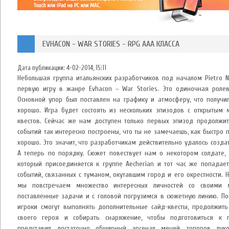
EVHACON - WAR STORIES - RPG AAA КЛАССА
Дата публикации:
4-02-2014, 15:11
Небольшая группа итальянских разработчиков под началом Pietro N
первую игру в жанре Evhacon – War Stories. Это одиночная ролев
Основной упор был поставлен на графику и атмосферу, что получи
хорошо. Игра будет состоять из нескольких эпизодов с открытым
квестов. Сейчас же нам доступен только первых эпизод продолжит
событий так интересно построены, что ты не замечаешь, как быстро 
хорошо. Это значит, что разработчикам действительно удалось созд
А теперь по порядку. Сюжет повествует нам о некотором солдате, 
который присоединяется к группе Aecherian и тот час же попада
событий, связанных с туманом, окутавшим город и его окрестности.
мы повстречаем множество интересных личностей со своими 
поставленные задачи и с головой погрузимся в сюжетную линию. П
игроки смогут выполнять дополнительные сайд-квесты, продолжить
своего героя и собирать снаряжение, чтобы подготовиться к 
представил достаточно обширный арсенал мечей, топоров, лук