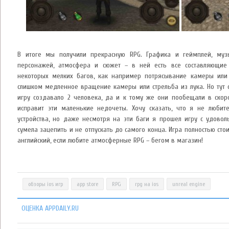
В итоге мы получили прекрасную RPG. Графика и геймплей, муз
персонажей, атмосфера и сюжет – в ней есть все составляющие
некоторых мелких багов, как например потрясывание камеры ил
слишком медленное вращение камеры или стрельба из лука. Но тут с
игру создавало 2 человека, да и к тому же они пообещали в скор
исправит эти маленькие недочеты. Хочу сказать, что я не люби
устройства, но даже несмотря на эти баги я прошел игру с удовол
сумела зацепить и не отпускать до самого конца. Игра полностью стои
английский, если любите атмосферные RPG – бегом в магазин!
обзоры ios игр
app store
RPG
rpg на ios
unreal engine
ОЦЕНКА APPDAILY.RU