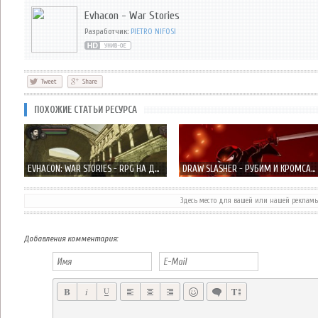
Evhacon - War Stories
Разработчик:
PIETRO NIFOSI
ПОХОЖИЕ СТАТЬИ РЕСУРСА
EVHACON: WAR STORIES - RPG НА ДВИЖКЕ UNREAL ENGINE 3
DRAW SLASHER - РУБИМ И КРОМСАЕМ МЕЧЕМ-ПАЛЬЦЕМ НИНДЗЯ
Здесь место для вашей или нашей реклам
ARC WAR - БЕСКОНЕЧНАЯ БИТВА ПРОТИВ ИНОПЛАНЕТЯН!
DAYS OF WAR – CS ОТ ТРЕТЬЕГО ЛИЦА?
Добавления комментария: