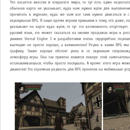
Что касается квестов и открытого мира, то тут есть один недостат
обычная карта не указывает, куда нам нужно идти для выполнения 
прочитать в журнале, куда же нам все таки нужно двигаться и с
олдскульная RPG. В наше время игроки привыкли к тому, что даже, ес
указывают на карте куда идти, то тут эта возможность отсутствует. 
русский язык, это может сказаться на низких продажах игры в рос
движке Unreal Engine 3 и разработчики очень скрупулёзно подош
выглядит не просто хорошо, а великолепно! Редко в каких RPG мы
графику. Также хорошо обстоят дела и со звуковым сопровож
атмосферу игры. Она так приятно ложится поверх этой замечательн
останавливаешься, чтобы просто послушать. А кроме этого игра мож
диалогов! Это огромная редкость для RPG проектов на мобильные уст