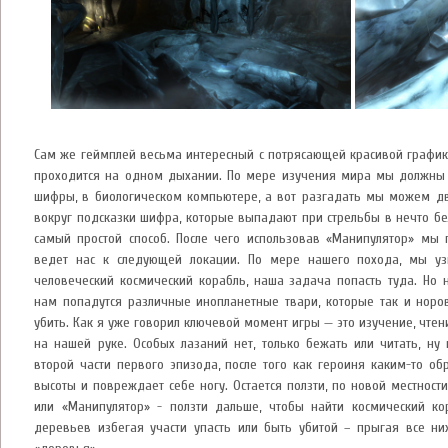
Сам же геймплей весьма интересный с потрясающей красивой графико
проходится на одном дыхании. По мере изучения мира мы должны 
шифры, в биологическом компьютере, а вот разгадать мы можем дв
вокруг подсказки шифра, которые выпадают при стрельбы в нечто бело
самый простой способ. После чего использовав «Манипулятор» мы
ведет нас к следующей локации. По мере нашего похода, мы узн
человеческий космический корабль, наша задача попасть туда. Но 
нам попадутся различные инопланетные твари, которые так и норо
убить. Как я уже говорил ключевой момент игры — это изучение, чтен
на нашей руке. Особых лазаний нет, только бежать или читать, ну
второй части первого эпизода, после того как героиня каким-то об
высоты и повреждает себе ногу. Остается ползти, по новой местности
или «Манипулятор» - ползти дальше, чтобы найти космический ко
деревьев избегая участи упасть или быть убитой – прыгая все н