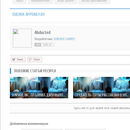
экшн
приключения
игры iphone
обзор приложений
ОЦЕНКА APPDAILY.RU
Abducted
Разработчик:
SUNSIDE GAMES
ПОХОЖИЕ СТАТЬИ РЕСУРСА
SUNSIDE INC. ОБЪЯВИЛ ДАТУ ВЫХОДА ABDUCTED - 19 ДЕКАБРЯ!
СОЗДАТЕЛЬ CROW РАССКАЗАЛ О НОВОМ ПРОЕКТЕ ABDUCTED
Здесь место для вашей или нашей реклам
SPACE CHICKS НОВЫЙ КОСМИЧЕСКИЙ РАННЕР ОТ CRESCENT MOON GAMES
EPOCH.2 ПРОДОЛЖЕНИЕ ПОСТАПОКАЛИПТИЧЕСКОЙ БИТВЫ РОБОТОВ
Добавления комментария: