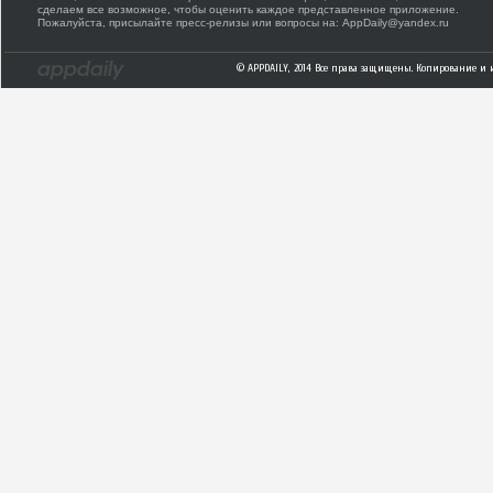
сделаем все возможное, чтобы оценить каждое представленное приложение.
Пожалуйста, присылайте пресс-релизы или вопросы на: AppDaily@yandex.ru
© APPDAILY, 2014 Все права защищены. Копирование и 