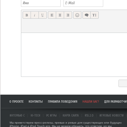
О ПРОЕКТЕ
КОНТАКТЫ
ПРАВИЛА ПОВЕДЕНИЯ
НАШЛИ БАГ?
ДЛЯ РАЗРАБОТЧ
ИНТЕРВЬЮ С
HI-TECH
PC ИГРЫ
КАРТА САЙТА
RSS 2.0
ИГРОВЫЕ НОВОСТИ
Мы приветствуем пресс-релизы, превью и ревью для существующих или будущих
iPhone, iPad и iPod Touch игр. Мы не можем обещать, что ответим, но мы