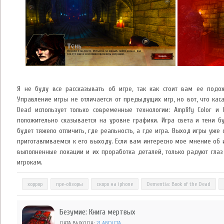
Я не буду все рассказывать об игре, так как стоит вам ее подо
Управление игры не отличается от предыдущих игр, но вот, что каса
Dead использует только современные технологии: Amplify Color и
положительно сказывается на уровне графики. Игра света и тени б
будет тяжело отличить, где реальность, а где игра. Выход игры уже 
приготавливаемся к его выходу. Если вам интересно мое мнение об 
выполненные локации и их проработка деталей, только радуют глаз
игрокам.
хоррор
пре-обзоры
скоро на iphone
Dementia: Book of the Dead
Безумие: Книга мертвых
ДАТА ВЫХОДА:
21 АВГУСТА