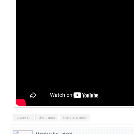
стратегия
steam игры
скачать pc игры