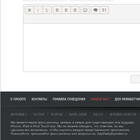
О ПРОЕКТЕ
КОНТАКТЫ
ПРАВИЛА ПОВЕДЕНИЯ
НАШЛИ БАГ?
ДЛЯ РАЗРАБОТЧ
ИНТЕРВЬЮ С
HI-TECH
PC ИГРЫ
КАРТА САЙТА
RSS 2.0
ИГРОВЫЕ НОВОСТИ
Мы приветствуем пресс-релизы, превью и ревью для существующих или будущих
iPhone, iPad и iPod Touch игр. Мы не можем обещать, что ответим, но мы
сделаем все возможное, чтобы оценить каждое представленное приложение.
Пожалуйста, присылайте пресс-релизы или вопросы на: AppDaily@yandex.ru