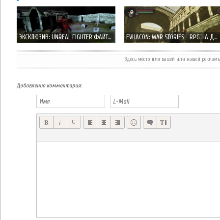
ЭКСКЛЮЗИВ: UNREAL FIGHTER ФАЙТИНГ НОВОГО УРОВНЯ ОТ РУССКИХ
EVHACON: WAR STORIES - RPG НА ДВИЖКЕ UNREAL ENGINE 3
Здесь место для вашей или нашей реклам
GRAND THEFT AUTO: SAN ANDREAS НА IPHONE И IPAD В ДЕКАБРЕ
TOWER OF ASCENSION – КОРЕЙСКАЯ MORPG НА IPHONE И IPAD В ДЕКАБРЕ
Добавления комментария: