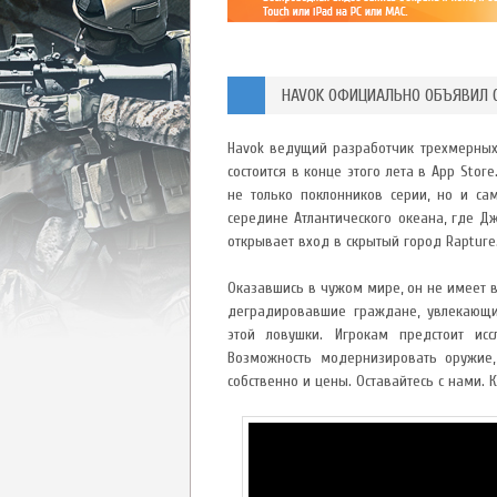
HAVOK ОФИЦИАЛЬНО ОБЪЯВИЛ О
Havok ведущий разработчик трехмерных и
состоится в конце этого лета в App Sto
не только поклонников серии, но и са
середине Атлантического океана, где Д
открывает вход в скрытый город Rapture
Оказавшись в чужом мире, он не имеет в
деградировавшие граждане, увлекающи
этой ловушки. Игрокам предстоит ис
Возможность модернизировать оружие,
собственно и цены. Оставайтесь с нами.