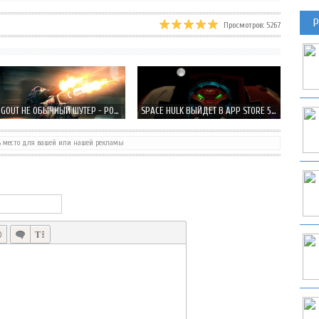
Р
Просмотров: 5267
STINGOUT НЕ ОБЫЧНЫЙ ШУТЕР - РОБОТ M.A.N.T.I.S 7 ТЕБЕ В ПОМОЩЬ!
SPACE HULK ВЫЙДЕТ В APP STORE 5 ДЕКАБРЯ ТОЛЬКО НА IPAD
ь место для вашей или нашей рекламы