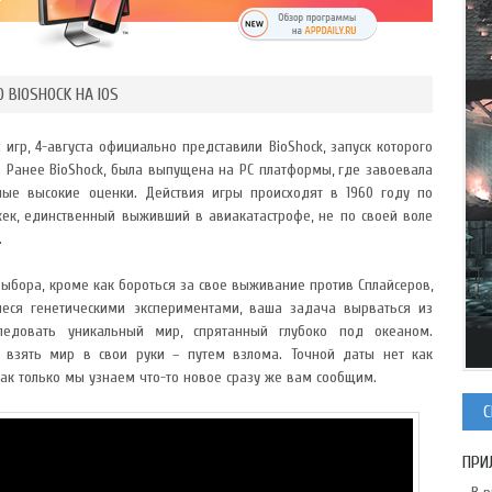
 BIOSHOCK НА IOS
гр, 4-августа официально представили BioShock, запуск которого
re. Ранее BioShock, была выпущена на PC платформы, где завоевала
мые высокие оценки. Действия игры происходят в 1960 году по
жек, единственный выживший в авиакатастрофе, не по своей воле
.
ыбора, кроме как бороться за свое выживание против Сплайсеров,
еся генетическими экспериментами, ваша задача вырваться из
следовать уникальный мир, спрятанный глубоко под океаном.
 взять мир в свои руки – путем взлома. Точной даты нет как
 Как только мы узнаем что-то новое сразу же вам сообщим.
С
ПРИ