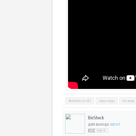
BioShock на iOS
экшн игры
ios игры
BioShock
ДАТА ВЫХОДА:
АВГУСТ