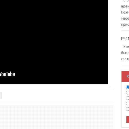
В ри
врем
Поэт
меро
прис
ESC
Изве
была
след
К