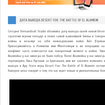
ДАТА ВЫХОДА DESERT FOX: THE BATTLE OF EL ALAMEIN
Сегодня Shenandoah Studio объявила дату выхода своей новой Desert F
стратегии игроки попадут в пекло самой важнейшей битвы в Север
войны и возьмут на себя командование войск Axis (Германи
Присоединяйтесь к Роммелю или Монтгомери в их операциях на п
конфликт часто отмечается как поворотный момент в войне. Уин
Аламейна у нас никогда не было побед. После Аламейна у нас никог
перехитрить Лиса Пустыни за Британцев, или же захотите изменить 
выхода в App Store игры Desert Fox: The Battle of El Alamein состо
Наверно цена говорит о том, что нас ждет новые и увлекательные бо