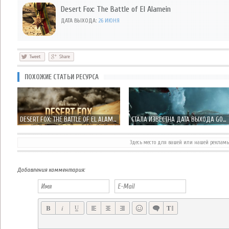
Desert Fox: The Battle of El Alamein
ДАТА ВЫХОДА:
26 ИЮНЯ
ПОХОЖИЕ СТАТЬИ РЕСУРСА
DESERT FOX: THE BATTLE OF EL ALAMEIN НОВЫЕ ПОДРОБНОСТИ
СТАЛА ИЗВЕСТНА ДАТА ВЫХОДА GODFIRE: RISE OF PROMETHEUS В APP STORE
Здесь место для вашей или нашей реклам
DESERT FOX: THE BATTLE OF EL ALAMEIN ОБЕЩАЮТ ЭТОЙ ВЕСНОЙ
UBISOFT ОБЪЯВИЛА ДАТУ ВЫХОДА ASSASSIN'S CREED: PIRATES НА IOS
Добавления комментария: