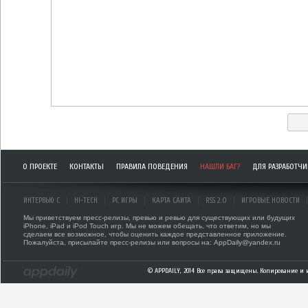
О ПРОЕКТЕ
КОНТАКТЫ
ПРАВИЛА ПОВЕДЕНИЯ
НАШЛИ БАГ?
ДЛЯ РАЗРАБОТЧ
ИНТЕРВЬЮ С
HI-TECH
PC ИГРЫ
КАРТА САЙТА
RSS 2.0
ИГРОВЫЕ НОВОСТИ
Мы приветствуем пресс-релизы, превью и ревью для существующих или будущих
iPhone, iPad и iPod Touch игр. Мы не можем обещать, что ответим, но мы
сделаем все возможное, чтобы оценить каждое представленное приложение.
Пожалуйста, присылайте пресс-релизы или вопросы на: AppDaily@yandex.ru
© APPDAILY, 2014 Все права защищены. Копирование и 