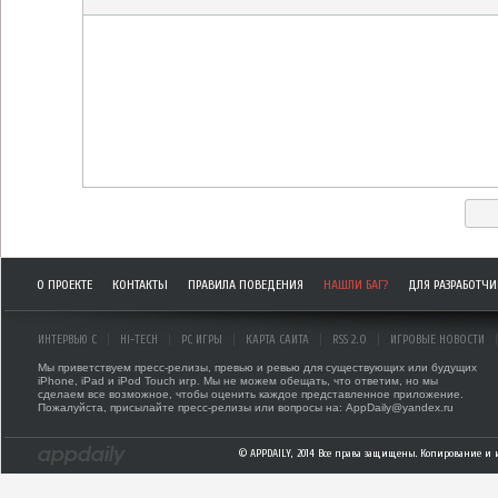
О ПРОЕКТЕ
КОНТАКТЫ
ПРАВИЛА ПОВЕДЕНИЯ
НАШЛИ БАГ?
ДЛЯ РАЗРАБОТЧ
ИНТЕРВЬЮ С
HI-TECH
PC ИГРЫ
КАРТА САЙТА
RSS 2.0
ИГРОВЫЕ НОВОСТИ
Мы приветствуем пресс-релизы, превью и ревью для существующих или будущих
iPhone, iPad и iPod Touch игр. Мы не можем обещать, что ответим, но мы
сделаем все возможное, чтобы оценить каждое представленное приложение.
Пожалуйста, присылайте пресс-релизы или вопросы на: AppDaily@yandex.ru
© APPDAILY, 2014 Все права защищены. Копирование и 