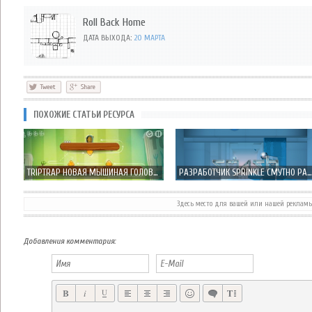
Roll Back Home
ДАТА ВЫХОДА:
20 МАРТА
ПОХОЖИЕ СТАТЬИ РЕСУРСА
TRIPTRAP НОВАЯ МЫШИНАЯ ГОЛОВОЛОМКА ОТ СОЗДАТЕЛЕЙ ISLASH
РАЗРАБОТЧИК SPRINKLE СМУТНО РАСССКАЗАЛ О НОВОЙ ГОЛОВОЛОМКЕ SMASH HIT
Здесь место для вашей или нашей реклам
EPOCH.2 ПРОДОЛЖЕНИЕ ПОСТАПОКАЛИПТИЧЕСКОЙ БИТВЫ РОБОТОВ
ЭКСКЛЮЗИВ: NEON SHADOW НА IOS МЫ ПОИГРАЛИ МЫ РАССКАЗЫВАЕМ!
Добавления комментария: