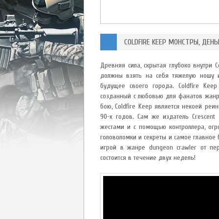
COLDFIRE KEEP МОНСТРЫ, ДЕНЬ
Древняя сила, скрытая глубоко внутри C
должны взять на себя тяжелую ношу и
будущее своего города. Coldfire Kee
созданный с любовью для фанатов жан
бою, Coldfire Keep является некоей реи
90-х годов. Сам же издатель Crescent
жестами и с помощью контроллера, огро
головоломки и секреты и самое главное 
игрой в жанре dungeon crawler от пер
состоится в течение двух недель!