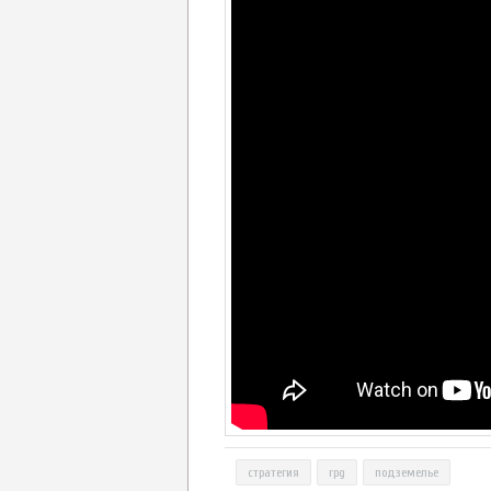
стратегия
rpg
подземелье