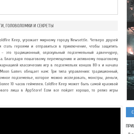
ГИ, ГОЛОВОЛОМКИ И СЕКРЕТЫ
oldfire Keep, угрожает мирному городу Newsettle. Четверо друзей
 стать героями и отправиться в приключение, чтобы защитить
p – это традиционный, олдскульный подземельный адвенчурер,
ра. Благодаря пошаговому перемещению и активному пошаговому
нкарнацией классических игр в подземельях концов 80-х и начала
 Moon Games обещает нам: Три типа управления: традиционный,
мное подземелье, которое можно исследовать, монстры, деньги,
более 10 часов геймплея. Coldfire Keep может быть самой красивой
вого лица в AppStore! Если все пойдет хорошо, то релиз игры
С
ПРИ