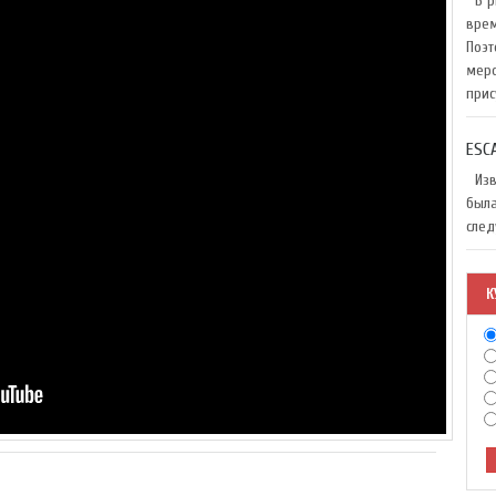
В ри
врем
Поэт
меро
прис
ESC
Изве
была
след
К