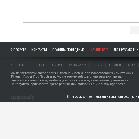
О ПРОЕКТЕ
КОНТАКТЫ
ПРАВИЛА ПОВЕДЕНИЯ
НАШЛИ БАГ?
ДЛЯ РАЗРАБОТЧ
ИНТЕРВЬЮ С
HI-TECH
PC ИГРЫ
КАРТА САЙТА
RSS 2.0
ИГРОВЫЕ НОВОСТИ
Мы приветствуем пресс-релизы, превью и ревью для существующих или будущих
iPhone, iPad и iPod Touch игр. Мы не можем обещать, что ответим, но мы
сделаем все возможное, чтобы оценить каждое представленное приложение.
Пожалуйста, присылайте пресс-релизы или вопросы на: AppDaily@yandex.ru
© APPDAILY, 2014 Все права защищены. Копирование и 