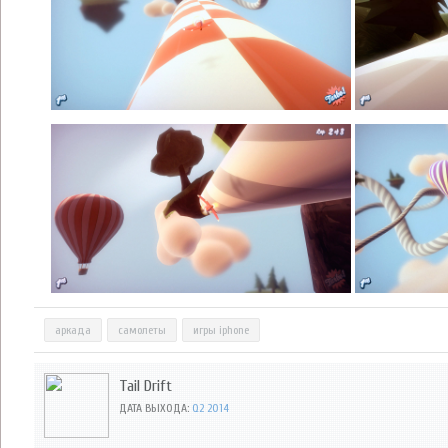
аркада
самолеты
игры iphone
Tail Drift
ДАТА ВЫХОДА:
Q2 2014