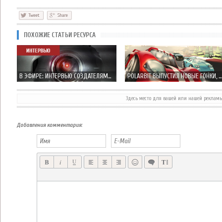
ПОХОЖИЕ СТАТЬИ РЕСУРСА
В ЭФИРЕ: ИНТЕРВЬЮ СОЗДАТЕЛЯМИ СТЕЛС ИГРЫ REPUBLIQUE
POLARBIT ВЫПУСТИЛ НОВЫЕ ГОНКИ, НА СЕЙ РАЗ RAIL RACING
Здесь место для вашей или нашей реклам
DAYS OF WAR ШУТЕР ОТ ТРЕТЬЕГО ЛИЦА ОТ EGGCODE GAMES
НОВАЯ КОМПАНИЯ BICA STUDIOS НЕ МНОГО РАССКАЗАЛА ОБ SMASH IT! ADVENTURES
Добавления комментария: