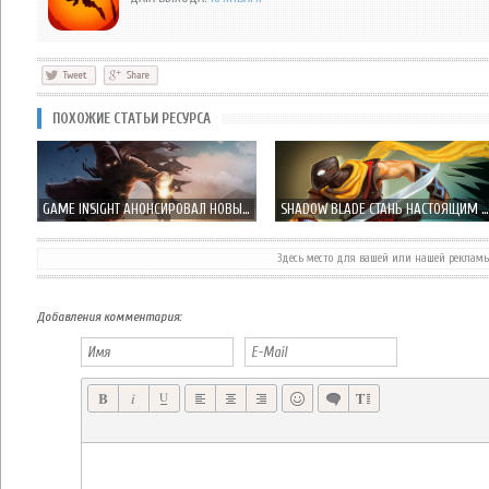
ПОХОЖИЕ СТАТЬИ РЕСУРСА
GAME INSIGHT АНОНСИРОВАЛ НОВЫЙ РАННЕР RUNNING SHADOW
SHADOW BLADE СТАНЬ НАСТОЯЩИМ НИНДЗЯ УЖЕ В 2014
Здесь место для вашей или нашей реклам
TASTY POISON GAMES ГОТОВИТ ШУТЕР ОТ ПЕРВОГО ЛИЦА NEON SHADOW
BLUE SHADOW GAMES АНОНСИРОВАЛ NAUGHT 2 – ИСТОРИЯ ПОДЗЕМЕЛЬЯ ПРОДОЛЖАЕТСЯ!
Добавления комментария: