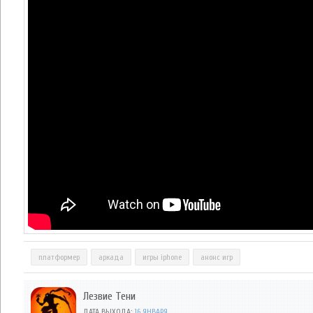
платформер
аркада
игры iphone
анонс игр
Лезвие Тени
ДАТА ВЫХОДА:
16 ЯНВАРЯ