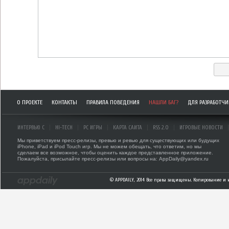
О ПРОЕКТЕ
КОНТАКТЫ
ПРАВИЛА ПОВЕДЕНИЯ
НАШЛИ БАГ?
ДЛЯ РАЗРАБОТЧ
ИНТЕРВЬЮ С
HI-TECH
PC ИГРЫ
КАРТА САЙТА
RSS 2.0
ИГРОВЫЕ НОВОСТИ
Мы приветствуем пресс-релизы, превью и ревью для существующих или будущих
iPhone, iPad и iPod Touch игр. Мы не можем обещать, что ответим, но мы
сделаем все возможное, чтобы оценить каждое представленное приложение.
Пожалуйста, присылайте пресс-релизы или вопросы на: AppDaily@yandex.ru
© APPDAILY, 2014 Все права защищены. Копирование и 