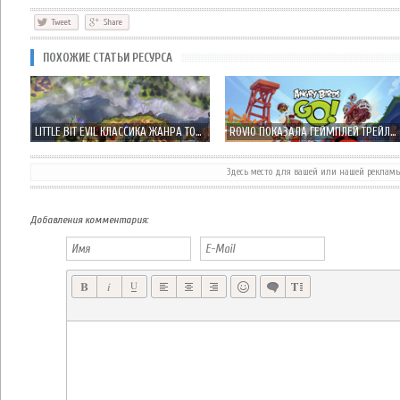
ПОХОЖИЕ СТАТЬИ РЕСУРСА
LITTLE BIT EVIL КЛАССИКА ЖАНРА TOWER DEFENSE НА СТОРОНЕ ЗЛА, А НЕ ДОБРА
ROVIO ПОКАЗАЛА ГЕЙМПЛЕЙ ТРЕЙЛЕР ANGRY BIRDS GO! – НУ ЧТО-ТО НОВОЕ…
Здесь место для вашей или нашей реклам
ДО ВЫХОДА ЭКШН ШУТЕРА DEAD TRIGGER 2 ОСТАЛАСЬ НЕДЕЛЯ!
БЕСПЛАТНЫЙ ЗОМБИ ШУТЕР THE DROWNING УЖЕ В APP STORE
Добавления комментария: