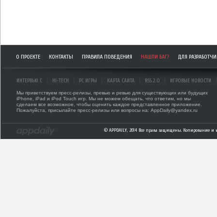
О ПРОЕКТЕ
КОНТАКТЫ
ПРАВИЛА ПОВЕДЕНИЯ
НАШЛИ БАГ?
ДЛЯ РАЗРАБОТЧ
ИНТЕРВЬЮ С
HI-TECH
PC ИГРЫ
КАРТА САЙТА
RSS 2.0
ИГРОВЫЕ НОВОСТИ
Мы приветствуем пресс-релизы, превью и ревью для существующих или будущих
iPhone, iPad и iPod Touch игр. Мы не можем обещать, что ответим, но мы
сделаем все возможное, чтобы оценить каждое представленное приложение.
Пожалуйста, присылайте пресс-релизы или вопросы на: AppDaily@yandex.ru
© APPDAILY, 2014 Все права защищены. Копирование и 