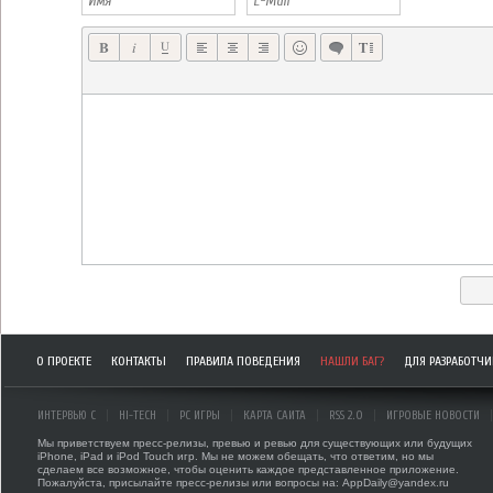
О ПРОЕКТЕ
КОНТАКТЫ
ПРАВИЛА ПОВЕДЕНИЯ
НАШЛИ БАГ?
ДЛЯ РАЗРАБОТЧ
ИНТЕРВЬЮ С
HI-TECH
PC ИГРЫ
КАРТА САЙТА
RSS 2.0
ИГРОВЫЕ НОВОСТИ
Мы приветствуем пресс-релизы, превью и ревью для существующих или будущих
iPhone, iPad и iPod Touch игр. Мы не можем обещать, что ответим, но мы
сделаем все возможное, чтобы оценить каждое представленное приложение.
Пожалуйста, присылайте пресс-релизы или вопросы на: AppDaily@yandex.ru