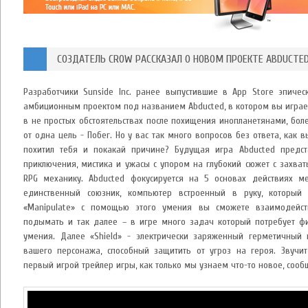
СОЗДАТЕЛЬ CROW РАССКАЗАЛ О НОВОМ ПРОЕКТЕ ABDUCTE
Разработчики Sunside Inc. ранее выпустившие в App Store эпиче
амбиционным проектом под названием Abducted, в котором вы играе
в не простых обстоятельствах после похищения инопланетянами, боле
от одна цель - Побег. Но у вас так много вопросов без ответа, как 
похитил тебя и покакай причине? Будущая игра Abducted предст
приключения, мистика и ужасы с упором на глубокий сюжет с захва
RPG механику. Abducted фокусируется на 5 основах действиях ме
единственный союзник, компьютер встроенный в руку, который
«Manipulate» с помощью этого умения вы сможете взаимодейств
подымать и так далее – в игре много задач который потребует ф
умения. Далее «Shield» - электрически заряженный герметичный 
вашего персонажа, способный защитить от угроз на героя. Звучит
первый игрой трейлер игры, как только мы узнаем что-то новое, сооб