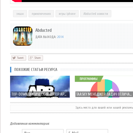
экшн
приключения
игры iphone
Abducted новости
Abducted
ДАТА ВЫХОДА:
2014
ПОХОЖИЕ СТАТЬИ РЕСУРСА
TOP-DOWN ТАКТИЧЕСКИЙ ШУТЕР APB: RETRIBUTION ВЫЙДЕТ В ЭТОМ МЕСЯЦЕ
TAASKY МЕНЕДЖЕР ЗАДАЧ ОТЛИЧАЮЩИЙСЯ ПРОСТОТОЙ И КРАСОТОЙ!
Здесь место для вашей или нашей реклам
BICA STUDIOS РАССКАЗАЛА О ПРЕДСТОЯЩЕЙ ИГРЕ SMASH IT! ADVENTURIES
LIKE A BOSS! ЭПИЧЕСКИЕ СРАЖЕНИЯ ОТ FIRE HORSE STUDIO
Добавления комментария: