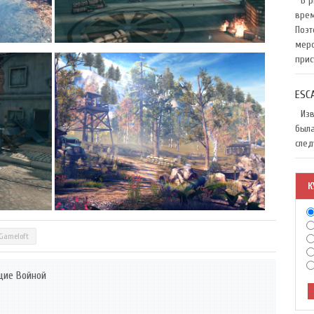
В ри
врем
Поэт
меро
прис
ESC
Изве
была
след
К
Gameloft
ущие Войной