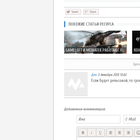
ПОХОЖИЕ СТАТЬИ РЕСУРСА
GAMELOFT И MEDIATEK РАБОТАЮТ НАД УЛУЧШЕНИЕМ ГРАФИКИ MODERN COMBAT 5
Здес
Ден
3 декабря 2013 13:02
ASPHALT 8: НА ВЗЛЁТ ОБНОВИЛСЯ И СТАЛ БЕСПЛАТНЫМ НАВСЕГДА!
Если будет рельсовой, то гро
Добавления комментария: