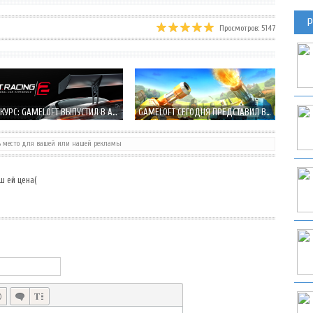
Р
Просмотров: 5147
КОНКУРС: GAMELOFT ВЫПУСТИЛ В APP STORE GT RACING 2: THE REAL CAR EXPERIENCE
GAMELOFT СЕГОДНЯ ПРЕДСТАВИЛ В APP STORE СВОЮ НОВУЮ ИГРУ «БИТВЫ ТАНКОВ»
ь место для вашей или нашей рекламы
DENA И РАЗРАБОТЧИК EIGHTPIXELSSQUARE ПРЕДСТАВИЛИ IOS ШУТЕР LAWLESS
ш ей цена(