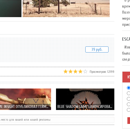
В ри
врем
Поэт
меро
прис
ESC
Изве
39 руб.
была
след
Просмотров: 12199
К
GAME INSIGHT ОПУБЛИКОВАЛ ГЕЙМПЛЕЙ ВИДЕО TANK DOMINATION
BLUE SHADOW GAMES АНОНСИРОВАЛ NAUGHT 2 – ИСТОРИЯ ПОДЗЕМЕЛЬЯ ПРОДОЛЖАЕТСЯ!
ь место для вашей или нашей рекламы