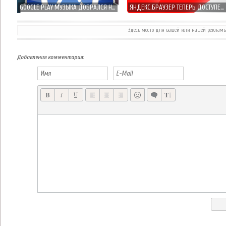
GOOGLE PLAY МУЗЫКА ДОБРАЛСЯ НА IPHONE И IPAD УСТРОЙСТВА
ЯНДЕКС.БРАУЗЕР ТЕПЕРЬ ДОСТУПЕН И НА IPHONE
Здесь место для вашей или нашей реклам
DENA И РАЗРАБОТЧИК EIGHTPIXELSSQUARE ПРЕДСТАВИЛИ IOS ШУТЕР LAWLESS
НОВЫЙ VK APP 2.0 ПОД IOS 7 ВЫХОДИТ НА СЛЕДУЮЩЕЙ НЕДЕЛЕ!
Добавления комментария: