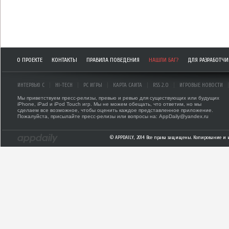
О ПРОЕКТЕ
КОНТАКТЫ
ПРАВИЛА ПОВЕДЕНИЯ
НАШЛИ БАГ?
ДЛЯ РАЗРАБОТЧ
ИНТЕРВЬЮ С
HI-TECH
PC ИГРЫ
КАРТА САЙТА
RSS 2.0
ИГРОВЫЕ НОВОСТИ
Мы приветствуем пресс-релизы, превью и ревью для существующих или будущих
iPhone, iPad и iPod Touch игр. Мы не можем обещать, что ответим, но мы
сделаем все возможное, чтобы оценить каждое представленное приложение.
Пожалуйста, присылайте пресс-релизы или вопросы на: AppDaily@yandex.ru
© APPDAILY, 2014 Все права защищены. Копирование и 